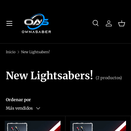
Ir al contenido
Menú
Buscar
Iniciar se
Cest
Buscar
Tipo de producto
Todos
Inicio
New Lightsabers!
New Lightsabers!
(2 productos)
Ordenar por
Más vendidos